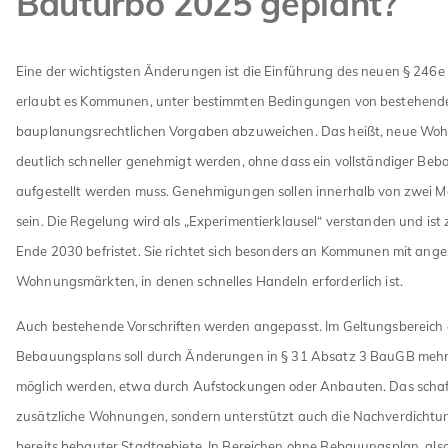
Bauturbo 2025 geplant?
Eine der wichtigsten Änderungen ist die Einführung des neuen § 246e
erlaubt es Kommunen, unter bestimmten Bedingungen von bestehend
bauplanungsrechtlichen Vorgaben abzuweichen. Das heißt, neue Wo
deutlich schneller genehmigt werden, ohne dass ein vollständiger Be
aufgestellt werden muss. Genehmigungen sollen innerhalb von zwei 
sein. Die Regelung wird als „Experimentierklausel“ verstanden und ist 
Ende 2030 befristet. Sie richtet sich besonders an Kommunen mit ang
Wohnungsmärkten, in denen schnelles Handeln erforderlich ist.
Auch bestehende Vorschriften werden angepasst. Im Geltungsbereich 
Bebauungsplans soll durch Änderungen in § 31 Absatz 3 BauGB me
möglich werden, etwa durch Aufstockungen oder Anbauten. Das schaff
zusätzliche Wohnungen, sondern unterstützt auch die Nachverdichtu
bereits bebauter Stadtgebiete. In Bereichen ohne Bebauungsplan, al