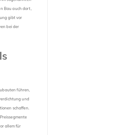
n Bau auch dort,
ung gibt vor
ven bei der
ls
ubauten führen,
hverdichtung und
tionen schaffen.
 Preissegmente
r allem für