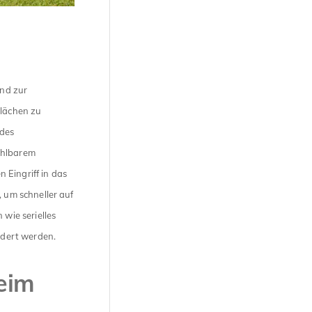
nd zur
Flächen zu
 des
ahlbarem
 Eingriff in das
um schneller auf
wie serielles
rdert werden.
eim