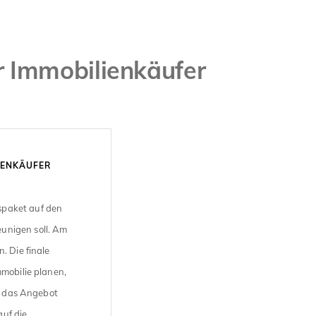
r Immobilienkäufer
IENKÄUFER
spaket auf den
unigen soll. Am
. Die finale
mmobilie planen,
uf das Angebot
uf die