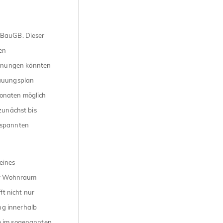
 BauGB. Dieser
en
hnungen könnten
bauungsplan
Monaten möglich
zunächst bis
espannten
eines
hr Wohnraum
t nicht nur
ng innerhalb
so im sogenannten