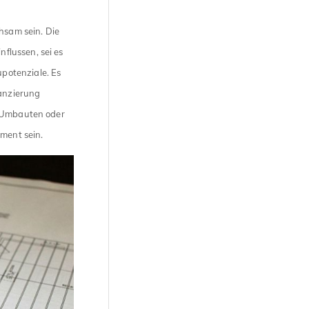
hsam sein. Die
flussen, sei es
potenziale. Es
nanzierung
i Umbauten oder
ument sein.