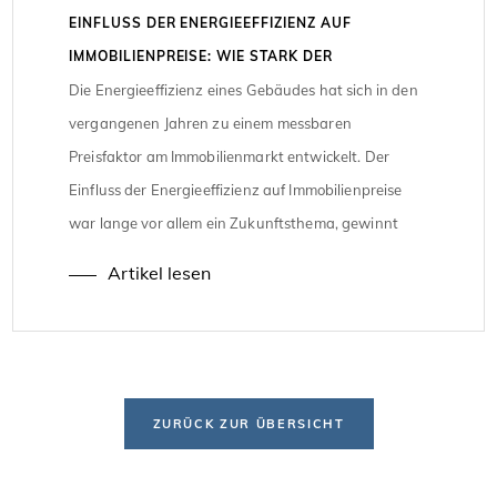
EINFLUSS DER ENERGIEEFFIZIENZ AUF
IMMOBILIENPREISE: WIE STARK DER
ENERGETISCHE ZUSTAND HEUTE DEN
Die Energieeffizienz eines Gebäudes hat sich in den
MARKTWERT BESTIMMT
vergangenen Jahren zu einem messbaren
Preisfaktor am Immobilienmarkt entwickelt. Der
Einfluss der Energieeffizienz auf Immobilienpreise
war lange vor allem ein Zukunftsthema, gewinnt
inzwischen jedoch spürbar an Bedeutung.
Artikel lesen
Kaufpreise, Mieten und Investitionsentscheidungen
reagieren heute deutlich sensibler auf den
energetischen Zustand einer Immobilie. Aktuelle
Marktdaten zeigen, dass Energieeffizienz nicht […]
ZURÜCK ZUR ÜBERSICHT