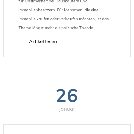
für Unsicherheit bei Hauskäufern und
Immobilienbesitzern. Für Menschen, die eine
Immobilie kaufen oder verkaufen möchten, ist das
Thema längst mehr als politische Theorie.
Heizungsart, Energieeffizienz und mögliche
Artikel lesen
Folgekosten spielen eine immer größere Rolle bei
Preisfindung und Kaufentscheidungen. Das
sogenannte „Heizungsgesetz“ ist eigentlich Teil des
Gebäudeenergiegesetzes (GEG) und regelt, wie […]
26
Januar