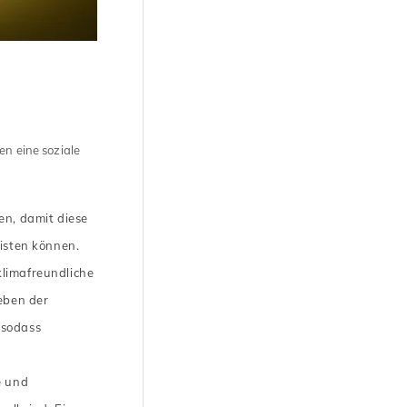
en eine soziale
n, damit diese
isten können.
klimafreundliche
eben der
 sodass
e und