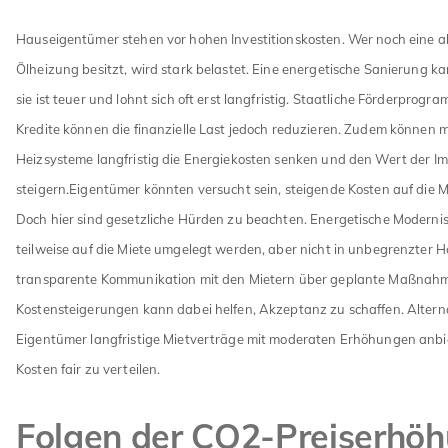
Hauseigentümer stehen vor hohen Investitionskosten. Wer noch eine a
Ölheizung besitzt, wird stark belastet. Eine energetische Sanierung ka
sie ist teuer und lohnt sich oft erst langfristig. Staatliche Förderprog
Kredite können die finanzielle Last jedoch reduzieren. Zudem können
Heizsysteme langfristig die Energiekosten senken und den Wert der Im
steigern.Eigentümer könnten versucht sein, steigende Kosten auf die 
Doch hier sind gesetzliche Hürden zu beachten. Energetische Moderni
teilweise auf die Miete umgelegt werden, aber nicht in unbegrenzter H
transparente Kommunikation mit den Mietern über geplante Maßnah
Kostensteigerungen kann dabei helfen, Akzeptanz zu schaffen. Altern
Eigentümer langfristige Mietverträge mit moderaten Erhöhungen anbi
Kosten fair zu verteilen.
Folgen der CO2-Preiserhö