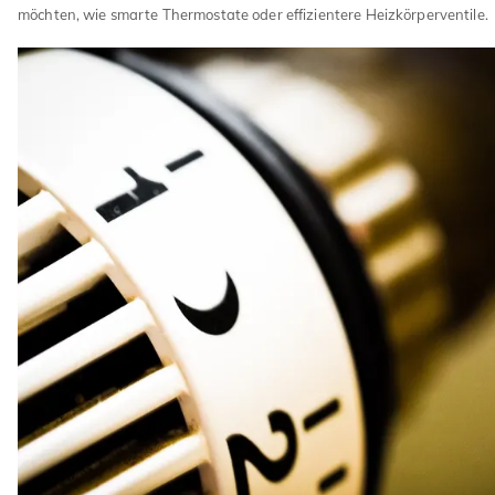
möchten, wie smarte Thermostate oder effizientere Heizkörperventile.