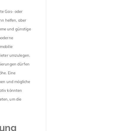
lte Gas- oder
nn helfen, aber
ramme und günstige
 moderne
mobilie
Mieter umzulegen.
sierungen dürfen
öhe. Eine
men und mögliche
ativ könnten
eten, um die
hung