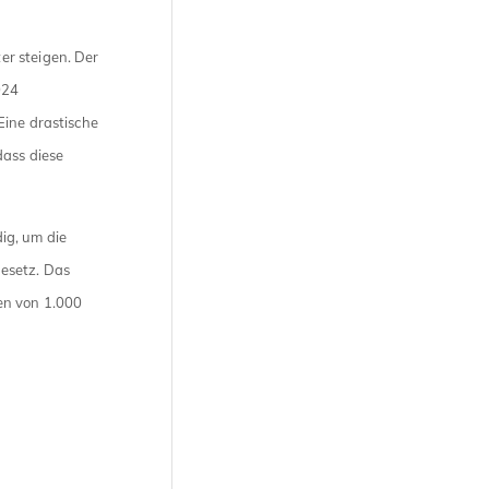
er steigen. Der
024
Eine drastische
dass diese
ig, um die
esetz. Das
en von 1.000