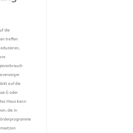
uf die
en treffen
reduzieren,
ere
gieverbrauch
eversorger
rkt auf die
sse G oder
ntes Haus kann
en, die in
 Förderprogramme
 umsetzen