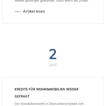
wieder günstiger geworden. Auch wenn die Zinsen
nicht so niedrig sind wie früher, sind sie deutlich
Artikel lesen
besser als noch 2023. Die […]
2
Juni
KREDITE FÜR WOHNIMMOBILIEN WIEDER
GEFRAGT
Der Immobilienmarkt in Deutschland belebt sich