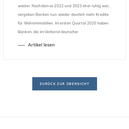
wieder. Nachdem es 2022 und 2023 eher ruhig war,
vergeben Banken nun wieder deutlich mehr Kredite
für Wohnimmobilien. Im ersten Quartal 2025 haben
Banken, die im Verband deutscher
Pfandbriefbanken organisiert sind, Kredite in Höhe
Artikel lesen
von 24,4 Milliarden Euro vergeben. Das sind fast 32
Prozent mehr als im gleichen Zeitraum […]
ZURÜCK ZUR ÜBERSICHT