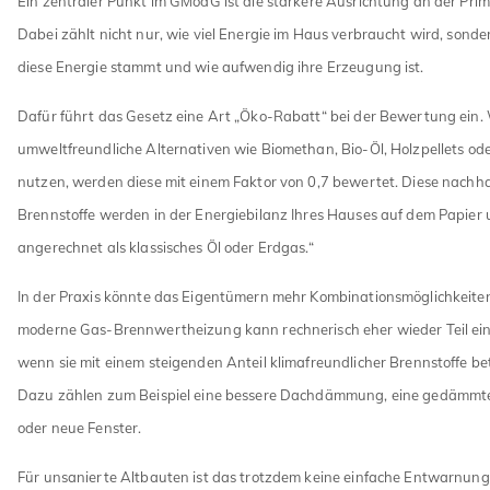
Ein zentraler Punkt im GModG ist die stärkere Ausrichtung an der Prim
Dabei zählt nicht nur, wie viel Energie im Haus verbraucht wird, sond
diese Energie stammt und wie aufwendig ihre Erzeugung ist.
Dafür führt das Gesetz eine Art „Öko-Rabatt“ bei der Bewertung ein.
umweltfreundliche Alternativen wie Biomethan, Bio-Öl, Holzpellets od
nutzen, werden diese mit einem Faktor von 0,7 bewertet. Diese nachha
Brennstoffe werden in der Energiebilanz Ihres Hauses auf dem Papier
angerechnet als klassisches Öl oder Erdgas.“
In der Praxis könnte das Eigentümern mehr Kombinationsmöglichkeiten
moderne Gas-Brennwertheizung kann rechnerisch eher wieder Teil ein
wenn sie mit einem steigenden Anteil klimafreundlicher Brennstoffe be
Dazu zählen zum Beispiel eine bessere Dachdämmung, eine gedämmte
oder neue Fenster.
Für unsanierte Altbauten ist das trotzdem keine einfache Entwarnung. 