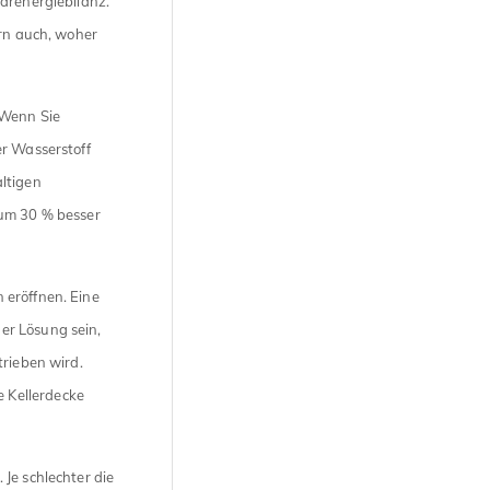
ärenergiebilanz.
ern auch, woher
 Wenn Sie
er Wasserstoff
ltigen
 um 30 % besser
 eröffnen. Eine
er Lösung sein,
trieben wird.
 Kellerdecke
Je schlechter die