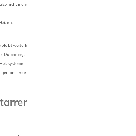
also nicht mehr
Heizen,
bleibt weiterhin
ener Dämmung,
 Heizsysteme
rungen am Ende
tarrer