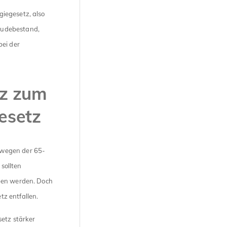
iegesetz, also
äudebestand,
bei der
z zum
esetz
 wegen der 65-
sollten
eben werden. Doch
z entfallen.
setz stärker