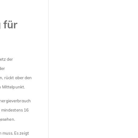
 für
etz der
der
, rückt aber den
 Mittelpunkt.
energieverbrauch
m mindestens 16
gesehen.
n muss. Es zeigt