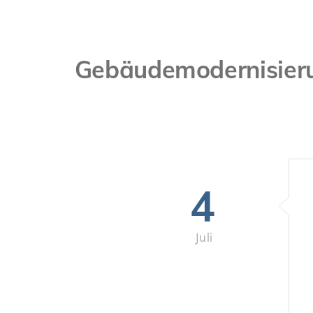
Gebäudemodernisieru
4
Juli