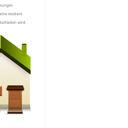
derungen
 eine saubere
tschieden wird.