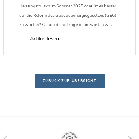
Heizungstausch im Sommer 2025 oder ist es besser,
auf die Reform des Gebäudeenergiegesetzes (GEG)
zu warten? Genau diese Frage beantworten wir.
Heizungstausch im Sommer 2025: Was sieht das
Artikel lesen
aktuelle Gesetz vor? Seit 2024 müssen neue
Heizungen in Neubauten zu mindestens 65 […]
ZURÜCK ZUR ÜBERSICHT