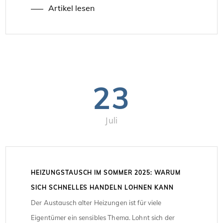
„Klimafreundlicher Neubau im Niedrigpreissegment“
Artikel lesen
an. Die Bundesregierung hat die Förderkonditionen
jetzt deutlich verbessert und reagiert damit auf die
angespannte Lage […]
23
Juli
HEIZUNGSTAUSCH IM SOMMER 2025: WARUM
SICH SCHNELLES HANDELN LOHNEN KANN
Der Austausch alter Heizungen ist für viele
Eigentümer ein sensibles Thema. Lohnt sich der