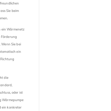
afreundlichen
ass Sie beim
ommen.
n ein Wärmenetz
e Förderung
. Wenn Sie bei
utomatisch ein
n Richtung
ht die
tandard,
hluss, oder ist
rung Wärmepumpe
 ein konkreter