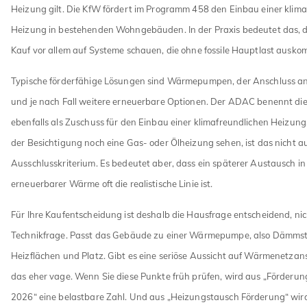
Heizung gilt. Die KfW fördert im Programm 458 den Einbau einer klim
Heizung in bestehenden Wohngebäuden. In der Praxis bedeutet das, d
Kauf vor allem auf Systeme schauen, die ohne fossile Hauptlast ausk
Typische förderfähige Lösungen sind Wärmepumpen, der Anschluss a
und je nach Fall weitere erneuerbare Optionen. Der ADAC benennt di
ebenfalls als Zuschuss für den Einbau einer klimafreundlichen Heizung
der Besichtigung noch eine Gas- oder Ölheizung sehen, ist das nicht a
Ausschlusskriterium. Es bedeutet aber, dass ein späterer Austausch i
erneuerbarer Wärme oft die realistische Linie ist.
Für Ihre Kaufentscheidung ist deshalb die Hausfrage entscheidend, nic
Technikfrage. Passt das Gebäude zu einer Wärmepumpe, also Dämms
Heizflächen und Platz. Gibt es eine seriöse Aussicht auf Wärmenetzansc
das eher vage. Wenn Sie diese Punkte früh prüfen, wird aus „Förde
2026“ eine belastbare Zahl. Und aus „Heizungstausch Förderung“ wird