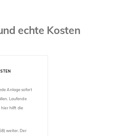
und echte Kosten
OSTEN
ede Anlage sofort
llen. Laufende
ier hilft die
8) weiter. Der