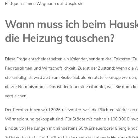
Bildquelle: Immo Wegmann auf Unsplash
Wann muss ich beim Haus
die Heizung tauschen?
Diese Frage entscheidet selten ein Kalender, sondern drei Faktoren: Zu
Rechtsrahmen und Wirtschaftlichkeit. Zuerst der Zustand: Wenn die A
störanfällig ist, wird Zeit zum Risiko. Sobald Ersatzteile knapp werden
oft zur Notmaßnahme. Das ist der teuerste Zeitpunkt, weil Sie dann 
vergleichen.
Der Rechtsrahmen wird 2026 relevanter, weil die Pflichten stärker an
Wärmeplanung gekoppelt sind. Für Städte mit mehr als 100.000 Einw
Einbau von Heizungen mit mindestens 65 % Erneuerbarer Energie nac
2026 verbindlich. Das heißt nicht, dass jede bestehende Heizung 2026