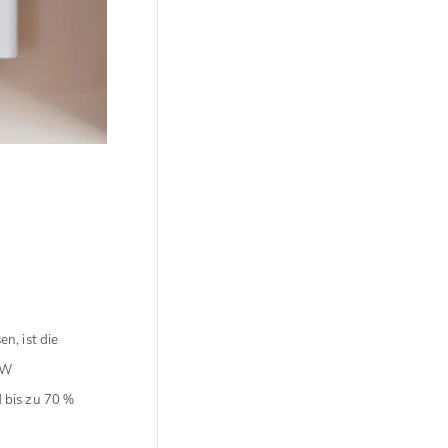
n, ist die
fW
 bis zu 70 %