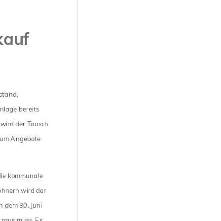
kauf
stand,
nlage bereits
, wird der Tausch
kaum Angebote
 die kommunale
ohnern wird der
h dem 30. Juni
 raus muss. Es