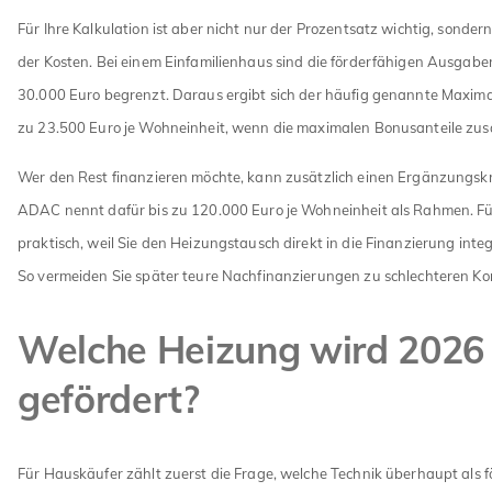
Für Ihre Kalkulation ist aber nicht nur der Prozentsatz wichtig, sonde
der Kosten. Bei einem Einfamilienhaus sind die förderfähigen Ausgaben
30.000 Euro begrenzt. Daraus ergibt sich der häufig genannte Maxima
zu 23.500 Euro je Wohneinheit, wenn die maximalen Bonusanteile 
Wer den Rest finanzieren möchte, kann zusätzlich einen Ergänzungskr
ADAC nennt dafür bis zu 120.000 Euro je Wohneinheit als Rahmen. Für
praktisch, weil Sie den Heizungstausch direkt in die Finanzierung inte
So vermeiden Sie später teure Nachfinanzierungen zu schlechteren Ko
Welche Heizung wird 2026
gefördert?
Für Hauskäufer zählt zuerst die Frage, welche Technik überhaupt als 