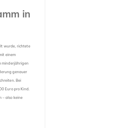
amm in
t wurde, richtete
mit einem
m minderjährigen
rderung genauer
hreiten. Bei
00 Euro pro Kind.
 – also keine