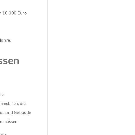
m 10.000 Euro
Jahre.
ssen
he
mmobilien, die
 Das sind Gebäude
en müssen.
 die