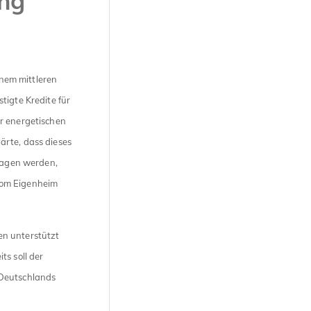
ng
inem mittleren
tigte Kredite für
r energetischen
ärte, dass dieses
tragen werden,
vom Eigenheim
ien unterstützt
ts soll der
 Deutschlands