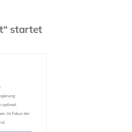
“ startet
e
egierung
n optimal.
en. Im Fokus der
nd.