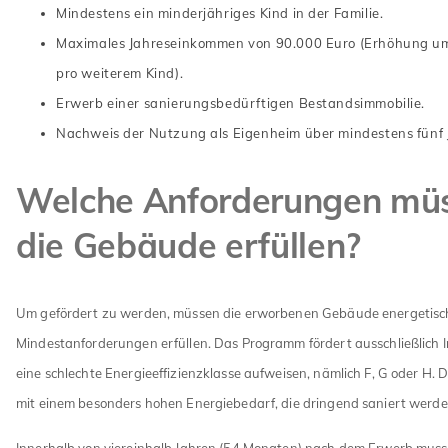
Mindestens ein minderjähriges Kind in der Familie.
Maximales Jahreseinkommen von 90.000 Euro (Erhöhung u
pro weiterem Kind).
Erwerb einer sanierungsbedürftigen Bestandsimmobilie.
Nachweis der Nutzung als Eigenheim über mindestens fünf 
Welche Anforderungen mü
die Gebäude erfüllen?
Um gefördert zu werden, müssen die erworbenen Gebäude energetisc
Mindestanforderungen erfüllen. Das Programm fördert ausschließlich I
eine schlechte Energieeffizienzklasse aufweisen, nämlich F, G oder H.
mit einem besonders hohen Energiebedarf, die dringend saniert werd
Innerhalb von viereinhalb Jahren (54 Monaten) nach dem Erwerb muss