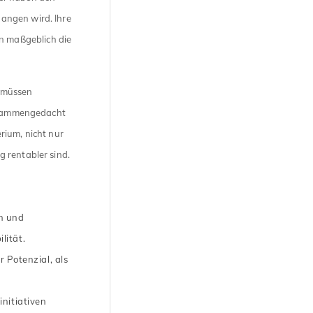
angen wird. Ihre
 maßgeblich die
 müssen
zusammengedacht
rium, nicht nur
 rentabler sind.
en und
lität.
 Potenzial, als
nitiativen