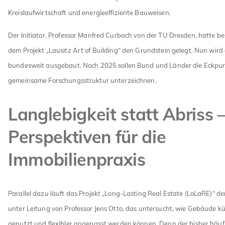
Kreislaufwirtschaft und energieeffiziente Bauweisen.
Der Initiator, Professor Manfred Curbach von der TU Dresden, hatte be
dem Projekt „Lausitz Art of Building“ den Grundstein gelegt. Nun wir
bundesweit ausgebaut. Noch 2025 sollen Bund und Länder die Eckpunk
gemeinsame Forschungsstruktur unterzeichnen.
Langlebigkeit statt Abriss 
Perspektiven für die
Immobilienpraxis
Parallel dazu läuft das Projekt „Long-Lasting Real Estate (LoLaRE)“ d
unter Leitung von Professor Jens Otto, das untersucht, wie Gebäude kü
genutzt und flexibler angepasst werden können. Denn der bisher häuf