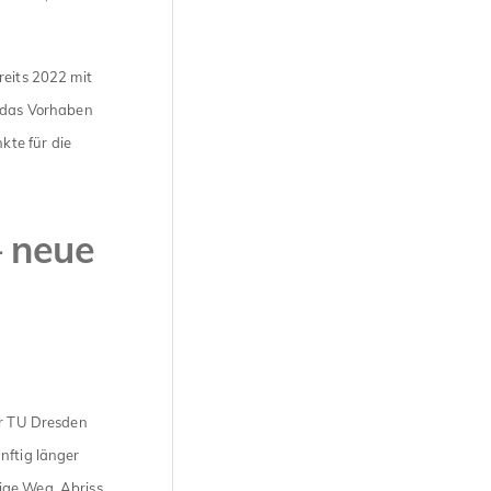
reits 2022 mit
d das Vorhaben
te für die
– neue
er TU Dresden
nftig länger
ige Weg, Abriss