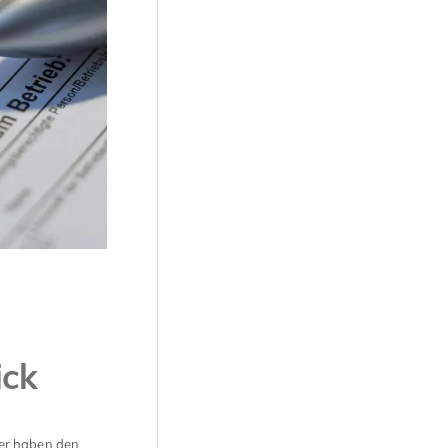
ick
mer haben den