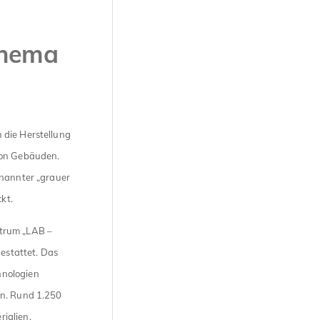
Thema
 die Herstellung
von Gebäuden.
enannter „grauer
kt.
ntrum „LAB –
gestattet. Das
hnologien
rn. Rund 1.250
ialien,