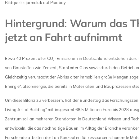
Bildquelle: jarmoluk auf Pixabay
Hintergrund: Warum das 
jetzt an Fahrt aufnimmt
Etwa 40 Prozent aller CO₂-Emissionen in Deutschland entstehen durch
von Baustoffen wie Zement, Stahl oder Glas sowie durch den Betrieb 
Gleichzeitig verursacht der Abriss alter Immobilien große Mengen sog
Energie“, also Energie, die bereits in Materialien und Bauprozessen stec
Um diese Bilanz zu verbessern, hat der Bundestag das Forschungsze
Living Art of Building“ mit insgesamt 68,5 Millionen Euro bis 2028 aus
Zentrum soll an mehreren Standorten in Deutschland Wissen und Tec
entwickeln, die das nachhaltige Bauen im Alltag der Branche veranke
Forschende arbeiten dort an Konzepten für ressourcenschonende Mater