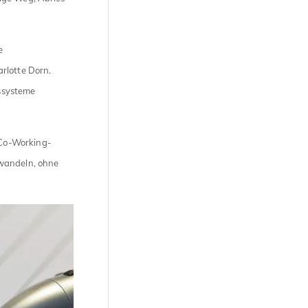
e
rlotte Dorn.
ssysteme
 Co-Working-
mwandeln, ohne