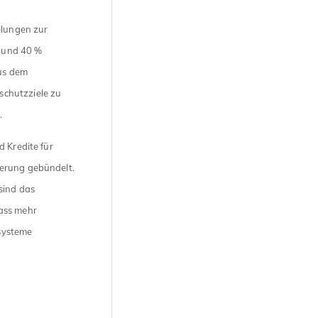
elungen zur
Rund 40 %
us dem
schutzziele zu
.
d Kredite für
derung gebündelt.
sind das
dass mehr
systeme