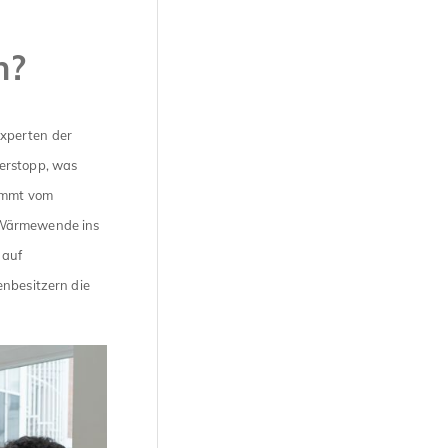
n?
Experten der
erstopp, was
kommt vom
 Wärmewende ins
 auf
enbesitzern die