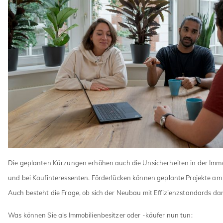
Die geplanten Kürzungen erhöhen auch die Unsicherheiten in der Imm
und bei Kaufinteressenten. Förderlücken können geplante Projekte am
Auch besteht die Frage, ob sich der Neubau mit Effizienzstandards da
Was können Sie als Immobilienbesitzer oder -käufer nun tun: