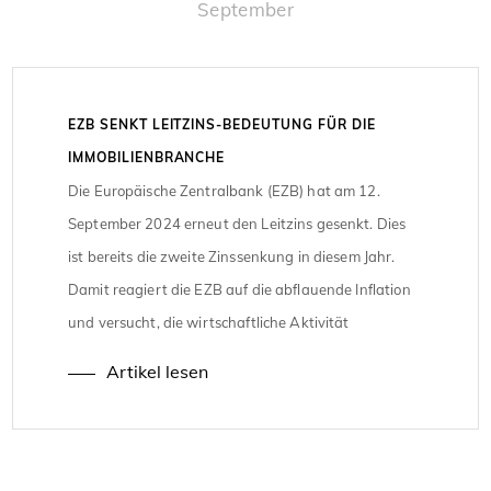
September
EZB SENKT LEITZINS-BEDEUTUNG FÜR DIE
IMMOBILIENBRANCHE
Die Europäische Zentralbank (EZB) hat am 12.
September 2024 erneut den Leitzins gesenkt. Dies
ist bereits die zweite Zinssenkung in diesem Jahr.
Damit reagiert die EZB auf die abflauende Inflation
und versucht, die wirtschaftliche Aktivität
anzukurbeln. Für Immobilienkäufer und -verkäufer
Artikel lesen
sind das wichtige Nachrichten, denn die Zinspolitik
hat direkte Auswirkungen auf die Finanzierung von
Immobilien. […]