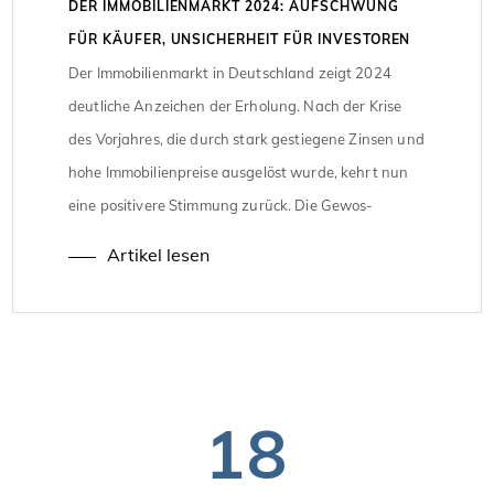
DER IMMOBILIENMARKT 2024: AUFSCHWUNG
FÜR KÄUFER, UNSICHERHEIT FÜR INVESTOREN
Der Immobilienmarkt in Deutschland zeigt 2024
deutliche Anzeichen der Erholung. Nach der Krise
des Vorjahres, die durch stark gestiegene Zinsen und
hohe Immobilienpreise ausgelöst wurde, kehrt nun
eine positivere Stimmung zurück. Die Gewos-
Prognose sagt voraus, dass der Umsatz mit
Artikel lesen
Wohnimmobilien bis Ende des Jahres um knapp elf
Prozent steigen wird. Sowohl Käufer als auch
Verkäufer […]
18