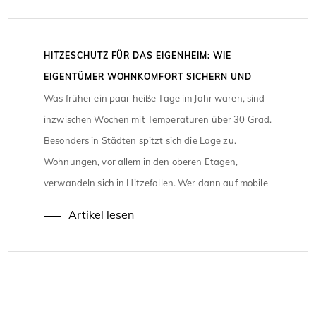
HITZESCHUTZ FÜR DAS EIGENHEIM: WIE
EIGENTÜMER WOHNKOMFORT SICHERN UND
FÖRDERGELDER NUTZEN
Was früher ein paar heiße Tage im Jahr waren, sind
inzwischen Wochen mit Temperaturen über 30 Grad.
Besonders in Städten spitzt sich die Lage zu.
Wohnungen, vor allem in den oberen Etagen,
verwandeln sich in Hitzefallen. Wer dann auf mobile
Klimageräte setzt, treibt seine Stromrechnung in die
Artikel lesen
Höhe. Für Hauseigentümer wird schnell klar, ohne
gezielten […]