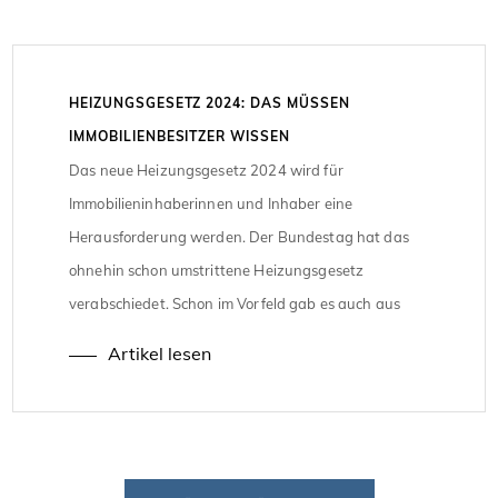
HEIZUNGSGESETZ 2024: DAS MÜSSEN
IMMOBILIENBESITZER WISSEN
Das neue Heizungsgesetz 2024 wird für
Immobilieninhaberinnen und Inhaber eine
Herausforderung werden. Der Bundestag hat das
ohnehin schon umstrittene Heizungsgesetz
verabschiedet. Schon im Vorfeld gab es auch aus
den Experten-Reihen herbe Kritik an der
Artikel lesen
Umsetzung. Unter anderem forderten die Länder,
den Start von 2024 auf 2027zu verschieben. Doch
dieser Wunsch wurde nicht berücksichtigt, weshalb
sich […]