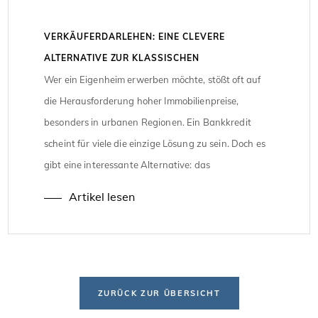
VERKÄUFERDARLEHEN: EINE CLEVERE
ALTERNATIVE ZUR KLASSISCHEN
IMMOBILIENFINANZIERUNG
Wer ein Eigenheim erwerben möchte, stößt oft auf
die Herausforderung hoher Immobilienpreise,
besonders in urbanen Regionen. Ein Bankkredit
scheint für viele die einzige Lösung zu sein. Doch es
gibt eine interessante Alternative: das
Verkäuferdarlehen. Dieses Modell bietet sowohl
Artikel lesen
Käufern als auch Verkäufern Vorteile und kann
durch gezielte Gestaltung sogar steuerliche
Begünstigungen mit sich bringen. Wie […]
ZURÜCK ZUR ÜBERSICHT