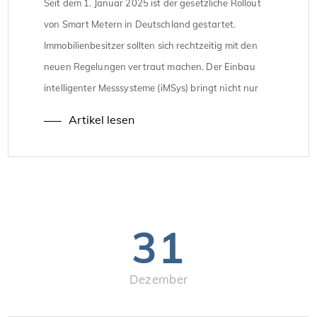
Seit dem 1. Januar 2025 ist der gesetzliche Rollout
von Smart Metern in Deutschland gestartet.
Immobilienbesitzer sollten sich rechtzeitig mit den
neuen Regelungen vertraut machen. Der Einbau
intelligenter Messsysteme (iMSys) bringt nicht nur
Pflichten, sondern auch zahlreiche Vorteile mit sich.
Artikel lesen
Hier ist ein kompakter Überblick, der die wichtigsten
Informationen zum Thema Smart-Meter-Rollout
zusammenfasst. Wer muss […]
31
Dezember