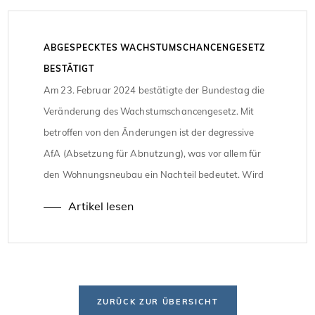
ABGESPECKTES WACHSTUMSCHANCENGESETZ
BESTÄTIGT
Am 23. Februar 2024 bestätigte der Bundestag die
Veränderung des Wachstumschancengesetz. Mit
betroffen von den Änderungen ist der degressive
AfA (Absetzung für Abnutzung), was vor allem für
den Wohnungsneubau ein Nachteil bedeutet. Wird
es nun zu einem Rückgang von
Artikel lesen
Wohnungsneubauten kommen? Laut den neusten
Erkenntnissen ist eine Abschreibung von fünf
Prozent vorgesehen, wenn die Gebäude […]
ZURÜCK ZUR ÜBERSICHT