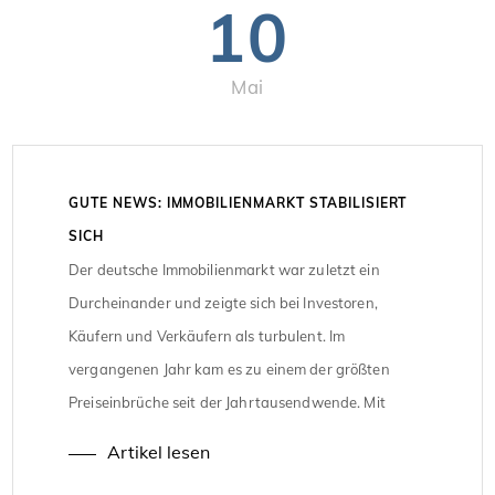
10
Mai
GUTE NEWS: IMMOBILIENMARKT STABILISIERT
SICH
Der deutsche Immobilienmarkt war zuletzt ein
Durcheinander und zeigte sich bei Investoren,
Käufern und Verkäufern als turbulent. Im
vergangenen Jahr kam es zu einem der größten
Preiseinbrüche seit der Jahrtausendwende. Mit
Angst und Bank schauten Immobilieninteressenten
Artikel lesen
in die Zukunft. Auch wir berichteten teilweise über