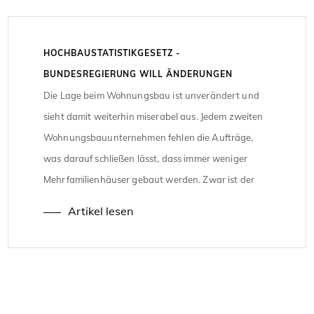
HOCHBAUSTATISTIKGESETZ -
BUNDESREGIERUNG WILL ÄNDERUNGEN
VORNEHMEN
Die Lage beim Wohnungsbau ist unverändert und
sieht damit weiterhin miserabel aus. Jedem zweiten
Wohnungsbauunternehmen fehlen die Aufträge,
was darauf schließen lässt, dass immer weniger
Mehrfamilienhäuser gebaut werden. Zwar ist der
Wohnungsbau seit Beginn 2024 leicht angestiegen,
Artikel lesen
jedoch liegt er auch im ersten Quartal 2024 immer
noch in einem negativen Bereich, im direkten
Vergleich zu […]